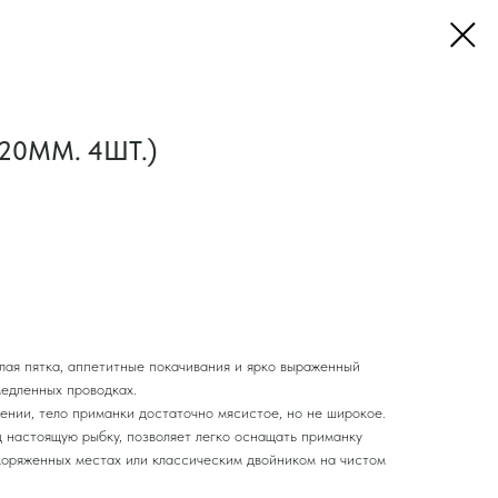
120ММ. 4ШТ.)
лая пятка, аппетитные покачивания и ярко выраженный
медленных проводках.
ении, тело приманки достаточно мясистое, но не широкое.
 настоящую рыбку, позволяет легко оснащать приманку
коряженных местах или классическим двойником на чистом