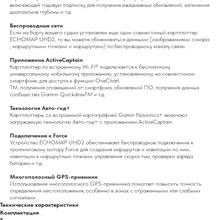
включающей годовую подписку для получения ежедневных обновлений, затенения
диапазонов глубины и т.д.
Беспроводные сети
Если на борту вашего судна установлен еще один совместимый картплоттер
ECHOMAP UHD2, то вы можете обмениваться данными (изображениями сонара
, маршрутными точками и маршрутами) по беспроводному каналу связи.
Приложение ActiveCaptain
Картплоттер по встроенному Wi-Fi® подключается к бесплатному
универсальному мобильному приложению, установленному на совместимом
смартфоне, для доступа к функции OneChart
TM, получения оповещений от смартфона, обновлений ПО, получения данных
сообщества Garmin QuickdrawTM и т.д.
Технология Авто-гид+
Картплоттеры со встроенной картографией Gamin Navionics+ включают
загружаемую технологию Авто-гид+ с приложением ActiveCaptain.
Подключение к Force
Устройство ECHOMAP UHD2 обеспечивает беспроводное подключение к
троллинговому мотору Force для создания маршрутов и навигации по ним,
навигации к маршрутным точками, управления скоростью, проверки заряда
батареи и т.д.
Многополосный GPS-приемник
Использование многополосного GPS-приемника помогает повысить точность
определения местоположения, особенно в зонах с отраженными или слабыми
сигналами.
Технические характеристики
Комплектация