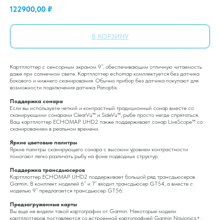
122900,00
₽
В КОРЗИНУ
Картплоттер с сенсорным экраном 9”, обеспечивающим отличную читаемость
даже при солнечном свете. Картплоттер echomap комплектуется без датчика
бокового и нижнего сканирования. Обычно прибор без датчика покупают для
возможности подключения датчика Panoptix.
Поддержка сонара
Если вы используете четкий и контрастный традиционный сонар вместе со
сканирующими сонарами ClearVü™ и SideVü™, рыбе просто негде спрятаться.
Ваш картплоттер ECHOMAP UHD2 также поддерживает сонар LiveScope™ со
сканированием в реальном времени.
Яркие цветовые палитры
Яркие палитры сканирующего сонара с высоким уровнем контрастности
помогают легко различать рыбу на фоне подводных структур.
Поддержка трансдьюсеров
Картплоттер ECHOMAP UHD2 поддерживает большой ряд трансдьюсеров
Garmin. В комплект моделей 6” и 7“ входит трансдьюсер GT54, а вместе с
моделью 9” предлагается трансдьюсер GT56.
Предзагруженные карты
Вы еще не видели такой картографии от Garmin. Некоторые модели
картплоттеров поставляются со встроенной картографией Garmin Navionics+,