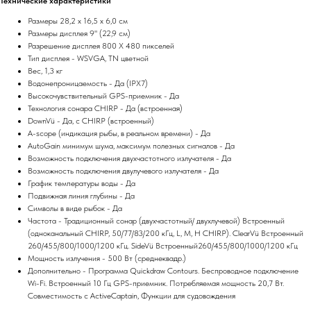
Технические характеристики
Размеры 28,2 x 16,5 x 6,0 см
Размеры дисплея 9" (22,9 см)
Разрешение дисплея 800 X 480 пикселей
Тип дисплея - WSVGA, TN цветной
Вес, 1,3 кг
Водонепроницаемость - Да (IPX7)
Высокочувствительный GPS-приемник - Да
Технология сонара CHIRP - Да (встроенная)
DownVü - Да, с CHIRP (встроенный)
A-scope (индикация рыбы, в реальном времени) - Да
AutoGain минимум шума, максимум полезных сигналов - Да
Возможность подключения двухчастотного излучателя - Да
Возможность подключения двулучевого излучателя - Да
График температуры воды - Да
Подвижная линия глубины - Да
Символы в виде рыбок - Да
Частота - Традиционный сонар (двухчастотный/ двухлучевой) Встроенный
(одноканальный CHIRP, 50/77/83/200 кГц, L, M, H CHIRP). ClearVü Встроенный
260/455/800/1000/1200 кГц. SideVü Встроенный260/455/800/1000/1200 кГц
Мощность излучения - 500 Вт (среднеквадр.)
Дополнительно - Программа Quickdraw Contours. Беспроводное подключение
Wi-Fi. Встроенный 10 Гц GPS-приемник. Потребляемая мощность 20,7 Вт.
Совместимость с ActiveCaptain, Функции для судовождения