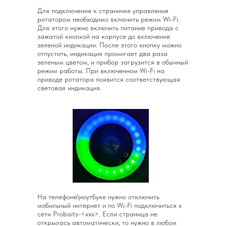
Для подключения к страничке управления
ротатором необходимо включить режим Wi-Fi.
Для этого нужно включить питание привода с
зажатой кнопкой на корпусе до включения
зеленой индикации. После этого кнопку можно
отпустить, индикация промигает два раза
зеленым цветом, и прибор загрузится в обычный
режим работы. При включенном Wi-Fi на
приводе ротатора появится соответствующая
световая индикация.
На телефоне\ноутбуке нужно отключить
мобильный интернет и по Wi-Fi подключиться к
сети Probaits-<xxx>. Если страница не
открылась автоматически, то нужно в любом