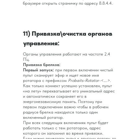
браузере открыть страничку по адресу 8.8.4.4.
11) Привязка\очистка органов
управления:
Органы управления работают на частоте 2.4
ГГц.
Привязка брелков:
Первый запуск:
при первом включении чистый
пульт сканирует эфир и ищет новое имя
ротатора с префиксом
Probaits-Rotator-<….>
.
Как только коннект успешно установлен, пульт
«на лету» перехватывает его уникальный адрес
и автоматически сохраняет его в
энергонезависимую память. Поэтому при
первом подключении важно чтобы в рабочем
радиусе брелка находился только один
включенный ротатор.
При всех следующих включениях пульт будет
работать только с тем ротатором, адрес
которого он запомнил во время привязки.
Если нужно привязать пульт к другому ротору, то